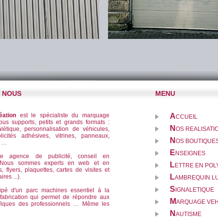
E NOUS
MENU
éation
est le spécialiste du marquage
A
CCUEIL
tous supports, petits et grands formats :
N
létique, personnalisation de véhicules,
OS REALISATI
licités adhésives, vitrines, panneaux,
N
OS BOUTIQUES
f …
E
NSEIGNES
ne agence de publicité, conseil en
. Nous sommes experts en web et en
L
ETTRE EN PO
s, flyers, plaquettes, cartes de visites et
L
res ...).
AMBREQUIN L
S
IGNALETIQUE
uipé d'un parc machines essentiel à la
 fabrication qui permet de répondre aux
M
ARQUAGE VEH
fiques des professionnels … Même les
N
AUTISME