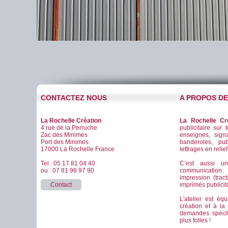
CONTACTEZ NOUS
A PROPOS D
La Rochelle Création
La Rochelle Cr
4 rue de la Perruche
publicitaire sur 
Zac des Minimes
enseignes, signa
Port des Minimes
banderoles, pub
17000 La Rochelle France
lettrages en relie
Tel : 05 17 81 04 40
C’est aussi u
ou : 07 81 98 97 90
communication
impression (tract
Contact
imprimés publicitai
L'atelier est éq
création et à la
demandes spéci
plus folles !