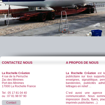
CONTACTEZ NOUS
A PROPOS DE NOUS
La Rochelle Création
La Rochelle Création
est le
4 rue de la Perruche
publicitaire sur tous supports
Zac des Minimes
enseignes, signalétique, per
Port des Minimes
banderoles, publicités adhé
17000 La Rochelle France
lettrages en relief …
Tel : 05 17 81 04 40
C’est aussi une agence d
ou : 07 81 98 97 90
communication. Nous somm
impression (tracts, flyers, pla
Contact
imprimés publicitaires ...).