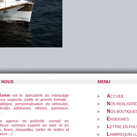
E NOUS
MENU
éation
est le spécialiste du marquage
A
CCUEIL
tous supports, petits et grands formats :
N
létique, personnalisation de véhicules,
OS REALISATI
licités adhésives, vitrines, panneaux,
N
OS BOUTIQUES
f …
E
NSEIGNES
ne agence de publicité, conseil en
. Nous sommes experts en web et en
L
ETTRE EN PO
s, flyers, plaquettes, cartes de visites et
L
res ...).
AMBREQUIN L