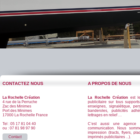
CONTACTEZ NOUS
A PROPOS DE NOUS
La Rochelle Création
La Rochelle Création
est le
4 rue de la Perruche
publicitaire sur tous supports
Zac des Minimes
enseignes, signalétique, per
Port des Minimes
banderoles, publicités adhé
17000 La Rochelle France
lettrages en relief …
Tel : 05 17 81 04 40
C’est aussi une agence d
ou : 07 81 98 97 90
communication. Nous somm
impression (tracts, flyers, pla
Contact
imprimés publicitaires ...).