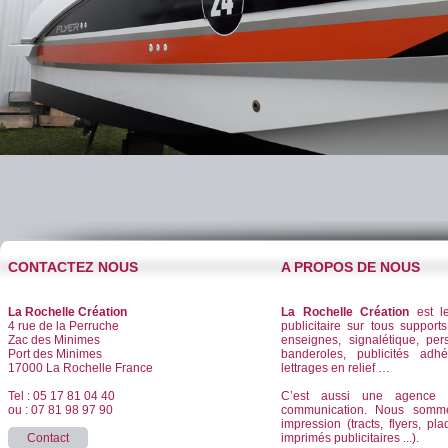
CONTACTEZ NOUS
A PROPOS DE NOUS
La Rochelle Création
La Rochelle Création
est le
4 rue de la Perruche
publicitaire sur tous supports
Zac des Minimes
enseignes, signalétique, per
Port des Minimes
banderoles, publicités adhé
17000 La Rochelle France
lettrages en relief …
Tel : 05 17 81 04 40
C’est aussi une agence d
ou : 07 81 98 97 90
communication. Nous somm
impression (tracts, flyers, pla
Contact
imprimés publicitaires ...).