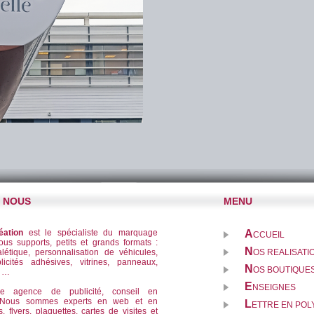
E NOUS
MENU
éation
est le spécialiste du marquage
A
CCUEIL
tous supports, petits et grands formats :
N
létique, personnalisation de véhicules,
OS REALISATI
licités adhésives, vitrines, panneaux,
N
OS BOUTIQUES
f …
E
NSEIGNES
ne agence de publicité, conseil en
. Nous sommes experts en web et en
L
ETTRE EN PO
s, flyers, plaquettes, cartes de visites et