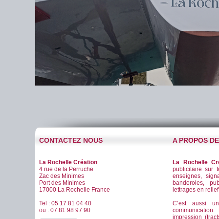
CONTACTEZ NOUS
A PROPOS D
La Rochelle Création
La Rochelle Cr
4 rue de la Perruche
publicitaire sur 
Zac des Minimes
enseignes, signa
Port des Minimes
banderoles, pub
17000 La Rochelle France
lettrages en relie
Tel : 05 17 81 04 40
C’est aussi u
ou : 07 81 98 97 90
communication
impression (tract