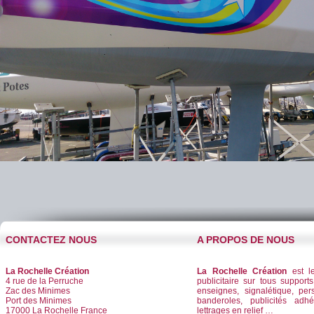
CONTACTEZ NOUS
A PROPOS DE NOUS
La Rochelle Création
La Rochelle Création
est le
4 rue de la Perruche
publicitaire sur tous supports
Zac des Minimes
enseignes, signalétique, per
Port des Minimes
banderoles, publicités adhé
17000 La Rochelle France
lettrages en relief …