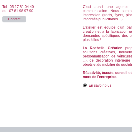
Tel : 05 17 81 04 40
C’est aussi une agence d
ou : 07 81 98 97 90
communication. Nous somm
impression (tracts, flyers, pla
Contact
imprimés publicitaires ...).
L'atelier est équipé d'un pa
création et à la fabrication
demandes spécifiques des p
plus folles !
La Rochelle Création
propo
solutions créatives, nouvel
personnalisation de véhicule
...), de décoration intérieur
objets et du mobilier du quotid
Réactivité, écoute, conseil et
mots de l'entreprise.
En savoir plus