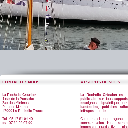
CONTACTEZ NOUS
A PROPOS DE NOUS
La Rochelle Création
La Rochelle Création
est le
4 rue de la Perruche
publicitaire sur tous supports
Zac des Minimes
enseignes, signalétique, per
Port des Minimes
banderoles, publicités adhé
17000 La Rochelle France
lettrages en relief …
Tel : 05 17 81 04 40
C’est aussi une agence d
ou : 07 81 98 97 90
communication. Nous somm
impression (tracts, flyers, pla