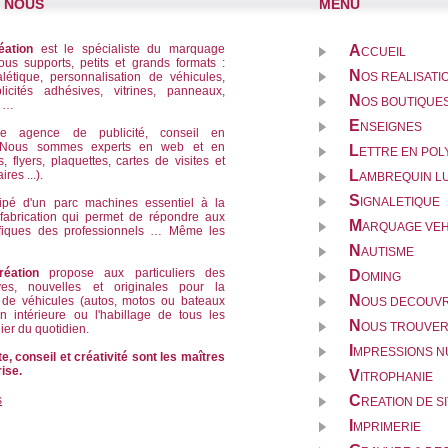
E NOUS
MENU
éation
est le spécialiste du marquage
A
CCUEIL
tous supports, petits et grands formats :
N
létique, personnalisation de véhicules,
OS REALISATI
licités adhésives, vitrines, panneaux,
N
OS BOUTIQUES
f …
E
NSEIGNES
ne agence de publicité, conseil en
. Nous sommes experts en web et en
L
ETTRE EN PO
s, flyers, plaquettes, cartes de visites et
L
res ...).
AMBREQUIN L
S
IGNALETIQUE
uipé d'un parc machines essentiel à la
 fabrication qui permet de répondre aux
M
ARQUAGE VEH
fiques des professionnels … Même les
N
AUTISME
éation
propose aux particuliers des
D
OMING
ives, nouvelles et originales pour la
N
 de véhicules (autos, motos ou bateaux
OUS DECOUVR
ion intérieure ou l'habillage de tous les
N
OUS TROUVE
ier du quotidien.
I
MPRESSIONS N
e, conseil et créativité sont les maîtres
ise.
V
ITROPHANIE
C
s
REATION DE S
I
MPRIMERIE