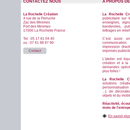
CONTACTEZ NOUS
A PROPOS D
La Rochelle Création
La Rochelle Cr
4 rue de la Perruche
publicitaire sur 
Zac des Minimes
enseignes, signa
Port des Minimes
banderoles, pub
17000 La Rochelle France
lettrages en relie
Tel : 05 17 81 04 40
C’est aussi u
ou : 07 81 98 97 90
communication
impression (tract
Contact
imprimés publicitai
L'atelier est éq
création et à la
demandes spéci
plus folles !
La Rochelle Cr
solutions créat
personnalisation
...), de décorat
objets et du mobil
Réactivité, écout
mots de l'entrepr
En savoir plu