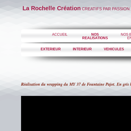
La Rochelle Création
CREATIFS PAR PASSION.
ACCUEIL
NOS
NOS 
REALISATIONS
E
EXTERIEUR
INTERIEUR
VEHICULES
Réalisation du wrapping du MY 37 de Fountaine Pajot. En gris 