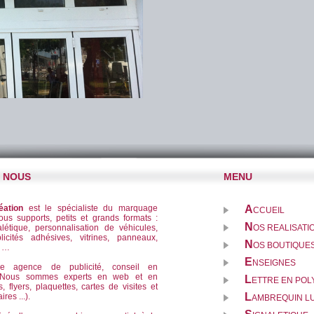
E NOUS
MENU
éation
est le spécialiste du marquage
A
CCUEIL
tous supports, petits et grands formats :
N
létique, personnalisation de véhicules,
OS REALISATI
licités adhésives, vitrines, panneaux,
N
OS BOUTIQUES
f …
E
NSEIGNES
ne agence de publicité, conseil en
. Nous sommes experts en web et en
L
ETTRE EN PO
s, flyers, plaquettes, cartes de visites et
L
res ...).
AMBREQUIN L