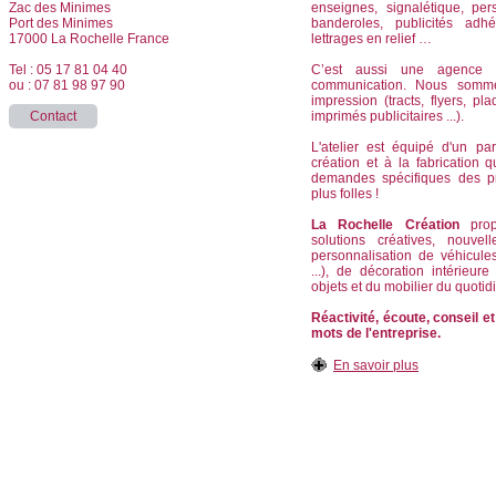
Zac des Minimes
enseignes, signalétique, per
Port des Minimes
banderoles, publicités adhé
17000 La Rochelle France
lettrages en relief …
Tel : 05 17 81 04 40
C’est aussi une agence d
ou : 07 81 98 97 90
communication. Nous somm
impression (tracts, flyers, pla
Contact
imprimés publicitaires ...).
L'atelier est équipé d'un pa
création et à la fabrication
demandes spécifiques des p
plus folles !
La Rochelle Création
propo
solutions créatives, nouvel
personnalisation de véhicule
...), de décoration intérieur
objets et du mobilier du quotid
Réactivité, écoute, conseil et
mots de l'entreprise.
En savoir plus