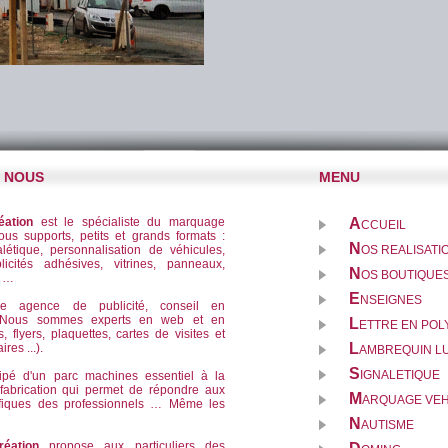
E NOUS
MENU
éation
est le spécialiste du marquage
A
CCUEIL
tous supports, petits et grands formats :
N
létique, personnalisation de véhicules,
OS REALISATI
licités adhésives, vitrines, panneaux,
N
OS BOUTIQUES
f …
E
NSEIGNES
ne agence de publicité, conseil en
. Nous sommes experts en web et en
L
ETTRE EN PO
s, flyers, plaquettes, cartes de visites et
L
res ...).
AMBREQUIN L
S
IGNALETIQUE
uipé d'un parc machines essentiel à la
 fabrication qui permet de répondre aux
M
ARQUAGE VEH
fiques des professionnels … Même les
N
AUTISME
éation
propose aux particuliers des