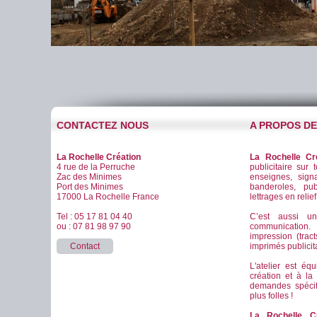
CONTACTEZ NOUS
A PROPOS D
La Rochelle Création
La Rochelle Cr
4 rue de la Perruche
publicitaire sur 
Zac des Minimes
enseignes, signa
Port des Minimes
banderoles, pub
17000 La Rochelle France
lettrages en relie
Tel : 05 17 81 04 40
C’est aussi u
ou : 07 81 98 97 90
communication
impression (tract
Contact
imprimés publicitai
L'atelier est éq
création et à la
demandes spéci
plus folles !
La Rochelle Cr