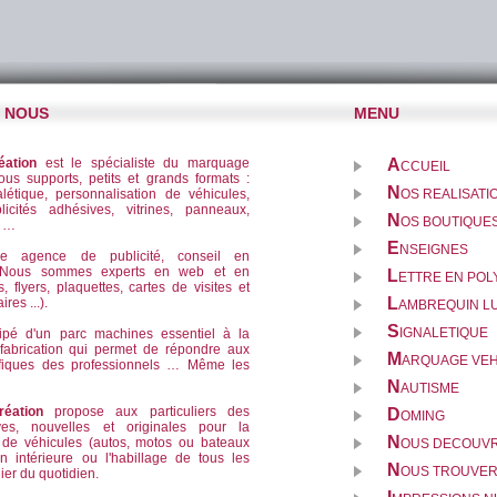
E NOUS
MENU
éation
est le spécialiste du marquage
A
CCUEIL
tous supports, petits et grands formats :
N
létique, personnalisation de véhicules,
OS REALISATI
licités adhésives, vitrines, panneaux,
N
OS BOUTIQUES
f …
E
NSEIGNES
ne agence de publicité, conseil en
. Nous sommes experts en web et en
L
ETTRE EN PO
s, flyers, plaquettes, cartes de visites et
L
res ...).
AMBREQUIN L
S
IGNALETIQUE
uipé d'un parc machines essentiel à la
 fabrication qui permet de répondre aux
M
ARQUAGE VEH
fiques des professionnels … Même les
N
AUTISME
éation
propose aux particuliers des
D
OMING
ives, nouvelles et originales pour la
N
 de véhicules (autos, motos ou bateaux
OUS DECOUVR
ion intérieure ou l'habillage de tous les
N
OUS TROUVE
ier du quotidien.