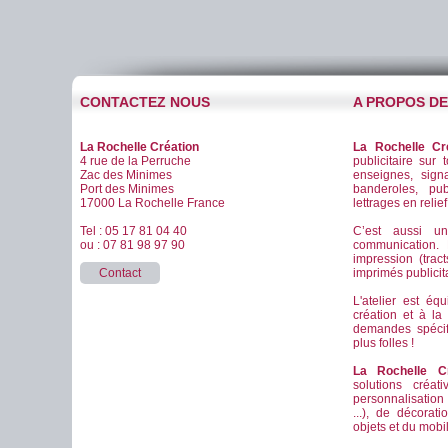
CONTACTEZ NOUS
A PROPOS D
La Rochelle Création
La Rochelle Cr
4 rue de la Perruche
publicitaire sur 
Zac des Minimes
enseignes, signa
Port des Minimes
banderoles, pub
17000 La Rochelle France
lettrages en relie
Tel : 05 17 81 04 40
C’est aussi u
ou : 07 81 98 97 90
communication
impression (tract
Contact
imprimés publicitai
L'atelier est éq
création et à la
demandes spéci
plus folles !
La Rochelle Cr
solutions créat
personnalisation
...), de décorat
objets et du mobil