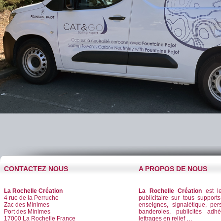
CONTACTEZ NOUS
A PROPOS DE NOUS
La Rochelle Création
La Rochelle Création
est le
4 rue de la Perruche
publicitaire sur tous supports
Zac des Minimes
enseignes, signalétique, per
Port des Minimes
banderoles, publicités adhé
17000 La Rochelle France
lettrages en relief …