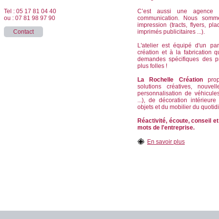
Tel : 05 17 81 04 40
C’est aussi une agence d
ou : 07 81 98 97 90
communication. Nous somm
impression (tracts, flyers, pla
Contact
imprimés publicitaires ...).
L'atelier est équipé d'un pa
création et à la fabrication
demandes spécifiques des p
plus folles !
La Rochelle Création
propo
solutions créatives, nouvel
personnalisation de véhicule
...), de décoration intérieur
objets et du mobilier du quotid
Réactivité, écoute, conseil et
mots de l'entreprise.
En savoir plus