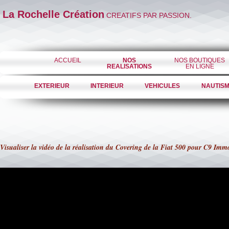
La Rochelle Création
CREATIFS PAR PASSION.
ACCUEIL
NOS
NOS BOUTIQUES
REALISATIONS
EN LIGNE
EXTERIEUR
INTERIEUR
VEHICULES
NAUTIS
Visualiser la vidéo de la réalisation du Covering de la Fiat 500 pour C9 Immo