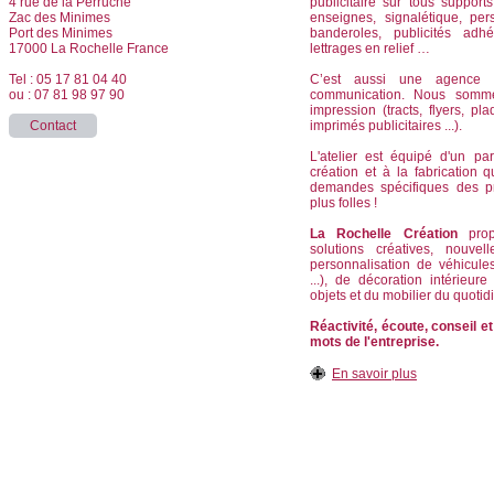
4 rue de la Perruche
publicitaire sur tous supports
Zac des Minimes
enseignes, signalétique, per
Port des Minimes
banderoles, publicités adhé
17000 La Rochelle France
lettrages en relief …
Tel : 05 17 81 04 40
C’est aussi une agence d
ou : 07 81 98 97 90
communication. Nous somm
impression (tracts, flyers, pla
Contact
imprimés publicitaires ...).
L'atelier est équipé d'un pa
création et à la fabrication
demandes spécifiques des p
plus folles !
La Rochelle Création
propo
solutions créatives, nouvel
personnalisation de véhicule
...), de décoration intérieur
objets et du mobilier du quotid
Réactivité, écoute, conseil et
mots de l'entreprise.
En savoir plus